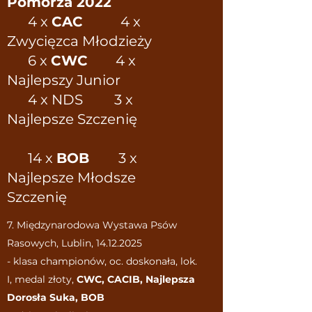
Pomorza 2022
4 x
CAC
4 x
Zwycięzca Młodzieży
6 x
CWC
4 x
Najlepszy Junior
4 x NDS 3 x
Najlepsze Szczenię
14 x
BOB
3 x
Najlepsze Młodsze
Szczenię
7. Międzynarodowa Wystawa Psów
Rasowych, Lublin,
14.12.2025
- klasa championów, oc. doskonała, lok.
I, medal złoty,
CWC, CACIB, Najlepsza
Dorosła Suka, BOB