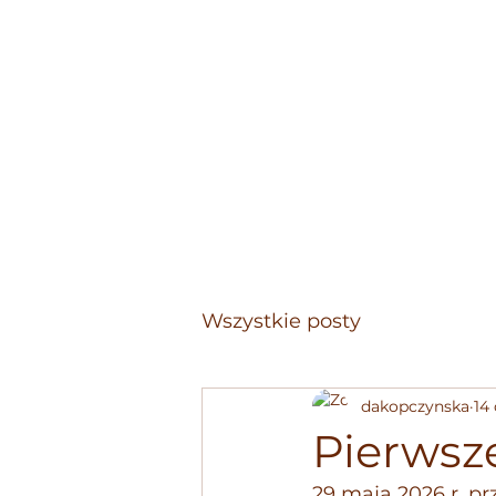
Pies Trekkingowy
Wszystkie posty
dakopczynska
14
Pierwsze
29 maja 2026 r. p