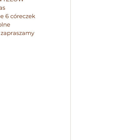
s 
e 6 córeczek 
lne 
, zapraszamy 