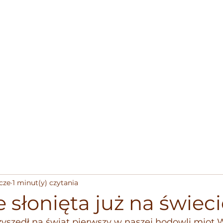
Strona główna
Aktualności
 cze
1 minut(y) czytania
 słonięta już na świeci
rzyszedł na świat pierwszy w naszej hodowli mio